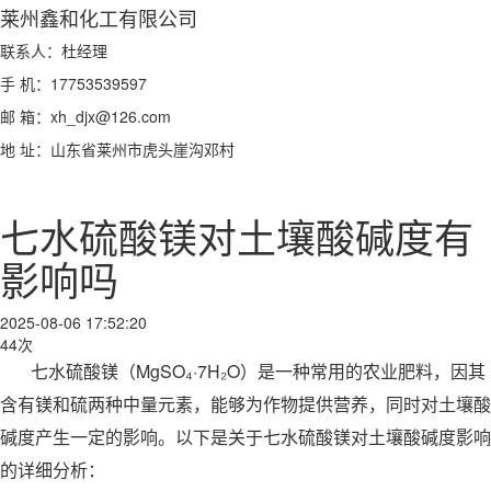
莱州鑫和化工有限公司
联系人：杜经理
手 机：17753539597
邮 箱：xh_djx@126.com
地 址：山东省莱州市虎头崖沟邓村
七水硫酸镁对土壤酸碱度有
影响吗
2025-08-06 17:52:20
44次
七水硫酸镁（MgSO₄·7H₂O）是一种常用的农业肥料，因其
含有镁和硫两种中量元素，能够为作物提供营养，同时对土壤酸
碱度产生一定的影响。以下是关于七水硫酸镁对土壤酸碱度影响
的详细分析：